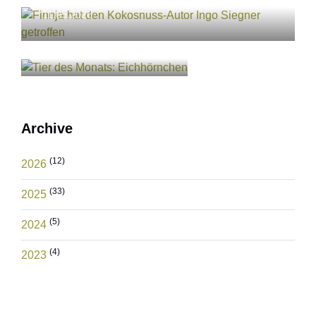
11.05.2026
Tier des Monats:
Eichhörnchen
11.05.2026
Archive
(12)
2026
(33)
2025
(5)
2024
(4)
2023