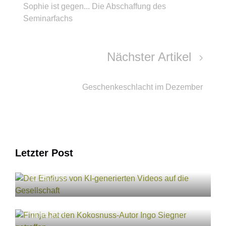
Sophie ist gegen... Die Abschaffung des
Seminarfachs
Nächster Artikel
Geschenkeschlacht im Dezember
Letzter Post
Der Einfluss von KI-generierten Videos auf
die Gesellschaft
11.05.2026
Finnja hat den Kokosnuss-Autor Ingo
Siegner getroffen
11.05.2026
Tier des Monats: