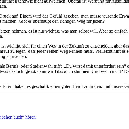
ukunft irgendwie nicht ausweichen. Überall ist Werbung für Ausbildun
ach.
ruck auf. Einem wird das Gefühl gegeben, man müsse tausende Erwartu
ß machen. Gibt es überhaupt den richtigen Weg für jeden?
erzen nehmen, es ist nur wichtig, was man selbst will. Aber so einfach i
n.
ist wichtig, sich für einen Weg in der Zukunft zu entscheiden, aber d
darauf zu legen, dass jeder seinen Weg kennen muss. Vielleicht hilft e
dung zu machen.
als Berufs- oder Studienwahl trifft. „Du wirst damit unterfordert sein“
twas das richtige ist, dann wird das auch stimmen. Und wenn nicht? Dav
e Eltern haben es geschafft, einen guten Beruf zu finden, und unsere Gr
 sehen euch“ hören