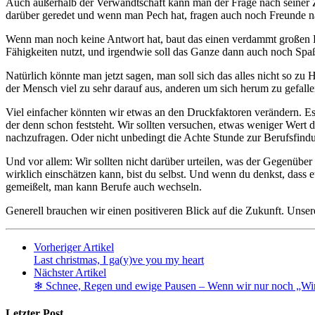
Auch außerhalb der Verwandtschaft kann man der Frage nach seiner Z
darüber geredet und wenn man Pech hat, fragen auch noch Freunde n
Wenn man noch keine Antwort hat, baut das einen verdammt großen D
Fähigkeiten nutzt, und irgendwie soll das Ganze dann auch noch Spa
Natürlich könnte man jetzt sagen, man soll sich das alles nicht so zu H
der Mensch viel zu sehr darauf aus, anderen um sich herum zu gefalle
Viel einfacher könnten wir etwas an den Druckfaktoren verändern. Es 
der denn schon feststeht. Wir sollten versuchen, etwas weniger Wert 
nachzufragen. Oder nicht unbedingt die Achte Stunde zur Berufsfin
Und vor allem: Wir sollten nicht darüber urteilen, was der Gegenüber 
wirklich einschätzen kann, bist du selbst. Und wenn du denkst, dass e
gemeißelt, man kann Berufe auch wechseln.
Generell brauchen wir einen positiveren Blick auf die Zukunft. Unser
Vorheriger Artikel
Last christmas, I ga(y)ve you my heart
Nächster Artikel
❄ Schnee, Regen und ewige Pausen – Wenn wir nur noch „Wir
Letzter Post