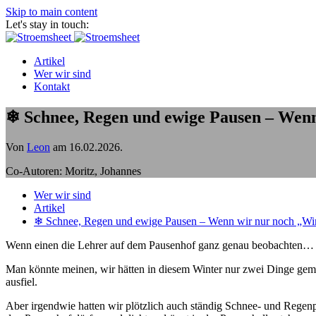
Skip to main content
Let's stay in touch:
Artikel
Wer wir sind
Kontakt
❄ Schnee, Regen und ewige Pausen – Wenn
Von
Leon
am
16.02.2026
.
Co-Autoren: Moritz, Johannes
Wer wir sind
Artikel
❄ Schnee, Regen und ewige Pausen – Wenn wir nur noch „Wir
Wenn einen die Lehrer auf dem Pausenhof ganz genau beobachten…
Man könnte meinen, wir hätten in diesem Winter nur zwei Dinge gem
ausfiel.
Aber irgendwie hatten wir plötzlich auch ständig Schnee- und Regenpa