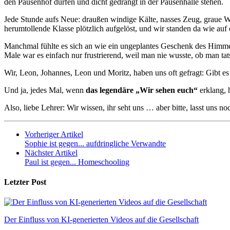
den Pausenhof dürfen und dicht gedrängt in der Pausenhalle stehen.
Jede Stunde aufs Neue: draußen windige Kälte, nasses Zeug, graue
herumtollende Klasse plötzlich aufgelöst, und wir standen da wie auf 
Manchmal fühlte es sich an wie ein ungeplantes Geschenk des Himme
Male war es einfach nur frustrierend, weil man nie wusste, ob man tat
Wir, Leon, Johannes, Leon und Moritz, haben uns oft gefragt: Gibt e
Und ja, jedes Mal, wenn
das legendäre „Wir sehen euch“
erklang, 
Also, liebe Lehrer: Wir wissen, ihr seht uns … aber bitte, lasst uns n
Vorheriger Artikel
Sophie ist gegen... aufdringliche Verwandte
Nächster Artikel
Paul ist gegen... Homeschooling
Letzter Post
Der Einfluss von KI-generierten Videos auf die Gesellschaft