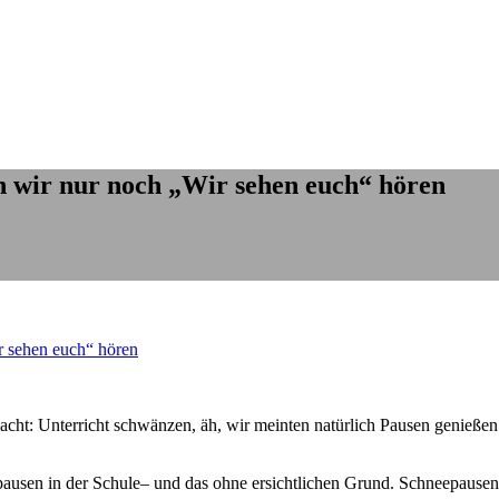
 wir nur noch „Wir sehen euch“ hören
 sehen euch“ hören
acht: Unterricht schwänzen, äh, wir meinten natürlich Pausen genieße
usen in der Schule– und das ohne ersichtlichen Grund. Schneepausen, d