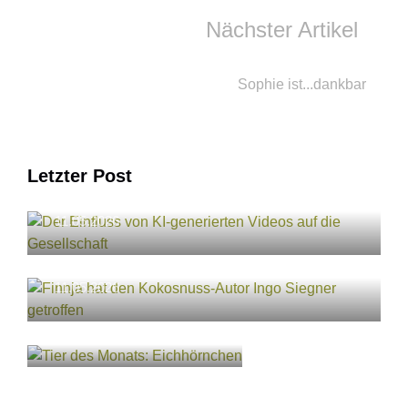
Nächster Artikel
Sophie ist...dankbar
Letzter Post
Der Einfluss von KI-generierten Videos auf
die Gesellschaft
11.05.2026
Finnja hat den Kokosnuss-Autor Ingo
Siegner getroffen
11.05.2026
Tier des Monats:
Eichhörnchen
11.05.2026