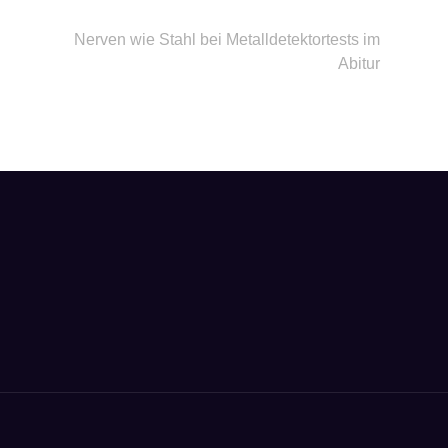
Nerven wie Stahl bei Metalldetektortests im
Abitur