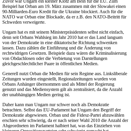
Zuvor war Ungarn ein kleiner Klotz am Bein für die EU. Zum
Beispiel hat Orban am 19. März zusammen mit der Slowakei einen
90-Milliarden-Euro Kredit für die Ukraine blockiert. Auch für die
NATO war Orban eine Blockade, da er z.B. den NATO-Beitritt für
Schweden verweigerte.
Ungarn hat es mit seinem Ministerpräsidenten selbst nicht einfach,
denn seit Orbans Wahlsieg im Jahr 2010 hat er das Land langsam
von der Demokratie in eine diktatorische Richtung schwenken
lassen. Dazu zählen die Einführung und die Änderung von
rechtwidrigen Gesetzen. Beispiele dazu wären die Kriminalisierung
von Obdachlosen oder die Verbietung von Darstellungen
gleichgeschlechtlicher Paare in öffentlichen Medien.
Generell nutzt Orban die Medien für sein Regime aus. Linksliberale
Zeitungen wurden eingestellt, Regionalzeitungen wurden von
Orbans Anhänger übernommen und als Mittel der Regierung
genutzt und das Mediensystem gilt als zentralisiert, da die Anzahl
der unabhängigen Medien gering ist.
Daher kann man Ungarn nur schwer noch als Demokratie
betrachten. Selbst das EU-Parlament hat Ungarn den Begriff der
Demokratie abgewiesen. Orban und die Fidesz-Partei abzuwählen
erschien sehr schwierig, da er nach seiner Wahl 2010 die Anzahl der
Abgeordneten im Parlament halbiert hat, was das Einziehen von
kleineren Oppositionsparteien sehr schwierig gemacht hat.