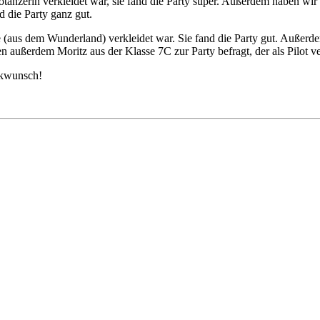
änzerin verkleidet war, sie fand die Party super. Außerdem haben wir J
d die Party ganz gut.
 (aus dem Wunderland) verkleidet war. Sie fand die Party gut. Außerd
en außerdem Moritz aus der Klasse 7C zur Party befragt, der als Pilot ve
ckwunsch!