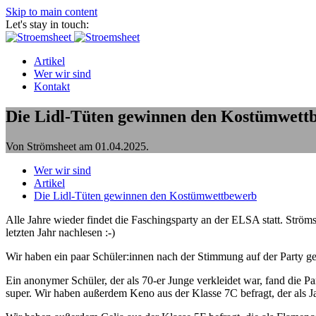
Skip to main content
Let's stay in touch:
Artikel
Wer wir sind
Kontakt
Die Lidl-Tüten gewinnen den Kostümwett
Von Strömsheet am
01.04.2025
.
Wer wir sind
Artikel
Die Lidl-Tüten gewinnen den Kostümwettbewerb
Alle Jahre wieder findet die Faschingsparty an der ELSA statt. Ströms
letzten Jahr nachlesen :-)
Wir haben ein paar Schüler:innen nach der Stimmung auf der Party ge
Ein anonymer Schüler, der als 70-er Junge verkleidet war, fand die Pa
super. Wir haben außerdem Keno aus der Klasse 7C befragt, der als Jas