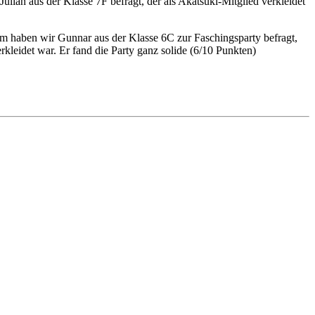
ulian aus der Klasse 7F befragt, der als Akatsuki-Mitglied verkleidet
em haben wir Gunnar aus der Klasse 6C zur Faschingsparty befragt,
rkleidet war. Er fand die Party ganz solide (6/10 Punkten)