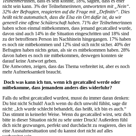
Teilnehmer
innen, dass es sein könnte, 18%, sagten, dass es eher
nicht sein kann. 3% der Teilnehmer
innen, antworteten mit „Nein“.
32% der Befragten, reagierten auf die Frage mit „Definitiv“. Dies
heißt nicht automatisch, dass die Elsa ein Ort dafür ist, da wir
generell eine offene Schülerschaft haben. 71% der Teilnehmer
innen
haben schon einmal mitbekommen, dass jemand gecatcalled wurde,
davon sind auch 14% in die Situation eingeschritten und 18% sind
zu der betroffenen Person im Nachhinein hingegangen. 17% haben
es noch nie mitbekommen und 12% sind sich nicht sicher. 40% der
Befragten haben nichts getan, als sie es mitbekommen haben. 28%
davon haben es noch nie mitbekommen, deswegen konnten sie
darauf keine Antwort geben.
Die Antworten, zeigen, dass das Thema verbreitet ist, aber es noch
mehr Aufmerksamkeit braucht.
Doch was kann ich tun, wenn ich gecatcalled werde oder
mitbekomme, dass jemandem anders dies widerfuhr?
Falls du selbst gecatcalled wurdest, musst du immer daran denken:
Du bist nicht Schuld! Auch wenn du dich unwohl fühlst, sage dir
nicht: ,,Ich wurde schlecht behandelt, das heißt, ich bin es auch.“
Das stimmt in keinerlei Weise. Wenn du gecatcalled wirst, setz dich
bitte in dieser Situation nicht zu sehr unter Druck! Außerdem fühl
dich nicht gezwungen, perfekt und durchdacht zu reagieren, dies ist
eine Ausnahmesituation und du kannst dort nicht auf alles