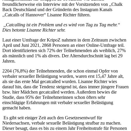
freundlicherweise ein Interview mit der Vorsitzenden von ,,Chalk
Back Deutschland und der Gründerin des Instagram Kanals
,,Catcalls of Hannover“ Lisanne Richter führen.
,,Catcalling ist ein Problem und es wird von Tag zu Tag mehr.“
Dies betonte Lisanne Richter sehr.
Laut einer Umfrage der KripoZ nahmen in dem Zeitraum zwischen
April und Juni 2021, 2868 Personen an einer Online-Umfrage teil.
Dort identifizierten sich 72% der Teilnehmenden als weiblich, 27%
als männlich und 1% als divers. Der Altersdurchschnitt lag bei 29
Jahren.
2204 (76,8%) der Teilnehmenden, die schon einmal Opfer von
verbaler sexueller Belästigung wurden, waren erst 15,47 Jahre alt,
als sie das erste Mal gecatcalled wurden. Lisanne Richter wies
darauf hin, dass die Tendenz steigend ist, dass immer jüngere Frauen
bzw. hier Mädchen gecatcalled werden. Außerdem bewies die
Studie, dass 95% der Teilnehmerinnen schon öfters sehr
einschlägige Erfahrungen mit verbaler sexueller Belästigung
gemacht haben.
Es gibt seit einiger Zeit auch den Gesetzesentwurf für
Niedersachsen, verbale sexuelle Belästigung strafbar zu machen.
Dieser besagt, dass es bis zu einem Jahr Freiheitsstrafe für Personen