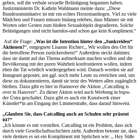
geben, soll die verbale sexuelle Belästigung begannen haben.
Justizministerin Dr. Kathrin Wahlmann meinte dazu: ,,Diese
Bundesratsinitiative ist mir ein echtes Herzensanliegen. Viel zu viele
Mädchen und Frauen müssen bislang erleben, dass Männer sie mit
Worten oder Gesten zum bloßen Sexualobjekt degradieren. Solche
Belästigungen sind nicht harmlos-und schon gar kein Kompliment.“
Auf die Frage: „
Was ist die Intention hinter den ,,#ankreiden“
Aktionen?
“, entgegnete Lisanne Richter:,, Wir wollen den Ort für
die betroffene Person zurückerobern!“ Außerdem steckt dahinter,
dass sie damit auf das Thema aufmerksam machen wollen und die
Bevölkerung mit der puren Wahrheit konfrontieren wollen, indem
eben die Tat wörtlich wiedergegeben wird. Danach werden sie auf
Instagram gepostet, um ggf. noch mehr Leute zu erreichen und, um
diese zu dokumentieren, damit sie trotz des Wetters allen zugänglich
bleiben. Dazu gibt es hier in Hannover die Aktion ,,Catcalling is
over in Hanover“. Zu dieser Aktion wird auch Werbung in bspw.
der Üstra geschaltet. Dazu gibt es auch ein Kunstwerk einer
Künstler*in am Eingang der Limmerstraße, dass darauf hinweist.
,,Glauben Sie, dass Catcalling auch an Schulen sehr präsent
ist?“
„Ich könnte es mir vorstellen. Catcalling ist ein Problem, dass sich
durch viele Gesellschaftsschichten zieht. Außerdem betonte sie, dass
viele denken es sei ein Kompliment mit Sprüchen wie: ,, Hey Süße