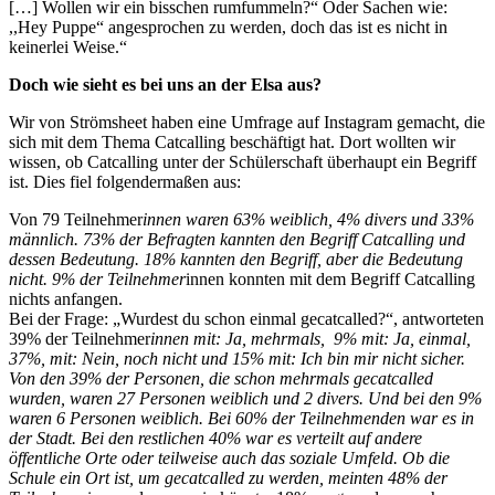
[…] Wollen wir ein bisschen rumfummeln?“ Oder Sachen wie:
,,Hey Puppe“ angesprochen zu werden, doch das ist es nicht in
keinerlei Weise.“
Doch wie sieht es bei uns an der Elsa aus?
Wir von Strömsheet haben eine Umfrage auf Instagram gemacht, die
sich mit dem Thema Catcalling beschäftigt hat. Dort wollten wir
wissen, ob Catcalling unter der Schülerschaft überhaupt ein Begriff
ist. Dies fiel folgendermaßen aus:
Von 79 Teilnehmer
innen waren 63% weiblich, 4% divers und 33%
männlich. 73% der Befragten kannten den Begriff Catcalling und
dessen Bedeutung. 18% kannten den Begriff, aber die Bedeutung
nicht. 9% der Teilnehmer
innen konnten mit dem Begriff Catcalling
nichts anfangen.
Bei der Frage: „Wurdest du schon einmal gecatcalled?“, antworteten
39% der Teilnehmer
innen mit: Ja, mehrmals, 9% mit: Ja, einmal,
37%, mit: Nein, noch nicht und 15% mit: Ich bin mir nicht sicher.
Von den 39% der Personen, die schon mehrmals gecatcalled
wurden, waren 27 Personen weiblich und 2 divers. Und bei den 9%
waren 6 Personen weiblich. Bei 60% der Teilnehmenden war es in
der Stadt. Bei den restlichen 40% war es verteilt auf andere
öffentliche Orte oder teilweise auch das soziale Umfeld. Ob die
Schule ein Ort ist, um gecatcalled zu werden, meinten 48% der