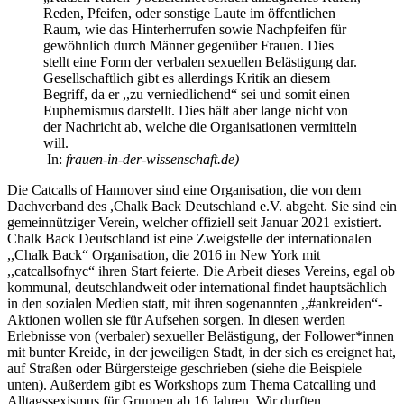
Reden, Pfeifen, oder sonstige Laute im öffentlichen
Raum, wie das Hinterherrufen sowie Nachpfeifen für
gewöhnlich durch Männer gegenüber Frauen. Dies
stellt eine Form der verbalen sexuellen Belästigung dar.
Gesellschaftlich gibt es allerdings Kritik an diesem
Begriff, da er ,,zu verniedlichend“ sei und somit einen
Euphemismus darstellt. Dies hält aber lange nicht von
der Nachricht ab, welche die Organisationen vermitteln
will.
In:
frauen-in-der-wissenschaft.de)
Die Catcalls of Hannover sind eine Organisation, die von dem
Dachverband des ,Chalk Back Deutschland e.V. abgeht. Sie sind ein
gemeinnütziger Verein, welcher offiziell seit Januar 2021 existiert.
Chalk Back Deutschland ist eine Zweigstelle der internationalen
,,Chalk Back“ Organisation, die 2016 in New York mit
,,catcallsofnyc“ ihren Start feierte. Die Arbeit dieses Vereins, egal ob
kommunal, deutschlandweit oder international findet hauptsächlich
in den sozialen Medien statt, mit ihren sogenannten ,,#ankreiden“-
Aktionen wollen sie für Aufsehen sorgen. In diesen werden
Erlebnisse von (verbaler) sexueller Belästigung, der Follower*innen
mit bunter Kreide, in der jeweiligen Stadt, in der sich es ereignet hat,
auf Straßen oder Bürgersteige geschrieben (siehe die Beispiele
unten). Außerdem gibt es Workshops zum Thema Catcalling und
Alltagssexismus für Gruppen ab 16 Jahren. Wir durften