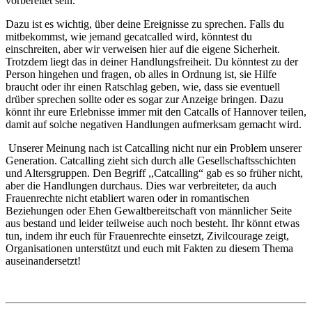
vorbereitet sein.
Dazu ist es wichtig, über deine Ereignisse zu sprechen. Falls du
mitbekommst, wie jemand gecatcalled wird, könntest du
einschreiten, aber wir verweisen hier auf die eigene Sicherheit.
Trotzdem liegt das in deiner Handlungsfreiheit. Du könntest zu der
Person hingehen und fragen, ob alles in Ordnung ist, sie Hilfe
braucht oder ihr einen Ratschlag geben, wie, dass sie eventuell
drüber sprechen sollte oder es sogar zur Anzeige bringen. Dazu
könnt ihr eure Erlebnisse immer mit den Catcalls of Hannover teilen,
damit auf solche negativen Handlungen aufmerksam gemacht wird.
Unserer Meinung nach ist Catcalling nicht nur ein Problem unserer
Generation. Catcalling zieht sich durch alle Gesellschaftsschichten
und Altersgruppen. Den Begriff ,,Catcalling“ gab es so früher nicht,
aber die Handlungen durchaus. Dies war verbreiteter, da auch
Frauenrechte nicht etabliert waren oder in romantischen
Beziehungen oder Ehen Gewaltbereitschaft von männlicher Seite
aus bestand und leider teilweise auch noch besteht. Ihr könnt etwas
tun, indem ihr euch für Frauenrechte einsetzt, Zivilcourage zeigt,
Organisationen unterstützt und euch mit Fakten zu diesem Thema
auseinandersetzt!