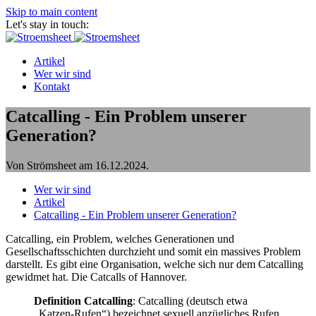
Skip to main content
Let's stay in touch:
Artikel
Wer wir sind
Kontakt
Catcalling - Ein Problem unserer
Generation?
Von Strömsheet am
16.12.2024
.
Wer wir sind
Artikel
Catcalling - Ein Problem unserer Generation?
Catcalling, ein Problem, welches Generationen und
Gesellschaftsschichten durchzieht und somit ein massives Problem
darstellt. Es gibt eine Organisation, welche sich nur dem Catcalling
gewidmet hat. Die Catcalls of Hannover.
Definition Catcalling
: Catcalling (deutsch etwa
„Katzen-Rufen“) bezeichnet sexuell anzügliches Rufen,