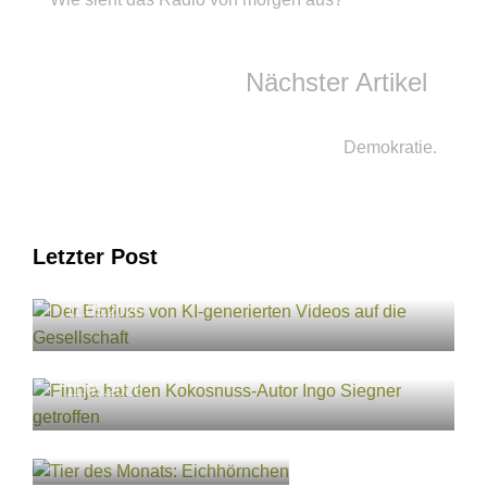
Nächster Artikel
Demokratie.
Letzter Post
Der Einfluss von KI-generierten Videos auf
die Gesellschaft
11.05.2026
Finnja hat den Kokosnuss-Autor Ingo
Siegner getroffen
11.05.2026
Tier des Monats:
Eichhörnchen
11.05.2026